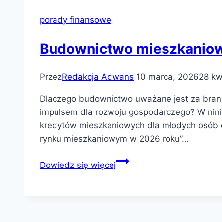
porady finansowe
Budownictwo mieszkaniow
Przez
Redakcja Adwans
10 marca, 2026
28 kw
Dlaczego budownictwo uważane jest za bran
impulsem dla rozwoju gospodarczego? W ninie
kredytów mieszkaniowych dla młodych osób de
rynku mieszkaniowym w 2026 roku”…
Budownictwo
Dowiedz się więcej
mieszkaniowe
–
analiza
rynkowa