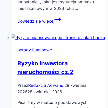
na pytanie: „Jaka jest sytuacja na rynku
mieszkaniowym w 2026 roku”…
Budownictwo
Dowiedz się więcej
mieszkaniowe
–
analiza
rynkowa
porady finansowe
2026
Ryzyko inwestora
nieruchomości cz.2
Przez
Redakcja Adwans
28 kwietnia,
2026
28 kwietnia, 2026
Pisaliśmy w marcu o podstawowych