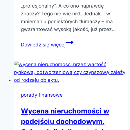
„profesjonalny”. A co ono naprawdę
znaczy? Tego nie wie nikt. Jednak – w
mniemaniu poniektórych tłumaczy – ma
gwarantować wysoką jakość, już przez…
Czy
Dowiedz się więcej
warto
tłumaczenie
finansowe
zlecić
fachowcom?
porady finansowe
Wycena nieruchomości w
podejściu dochodowym.