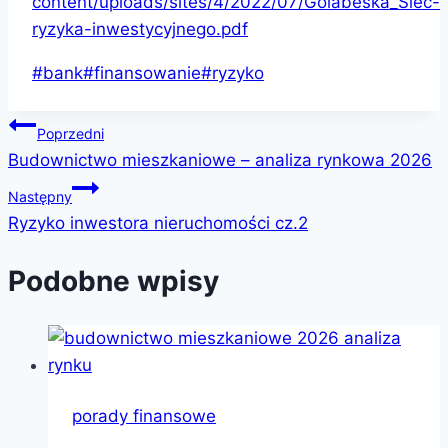
content/uploads/sites/4/2022/07/Golabeska_Siec-
ryzyka-inwestycyjnego.pdf
Tagi
#
bank
#
finansowanie
#
ryzyko
wpisu:
Nawigacja
Poprzedni
Budownictwo mieszkaniowe – analiza rynkowa 2026
wpisu
Następny
Ryzyko inwestora nieruchomości cz.2
Podobne wpisy
porady finansowe