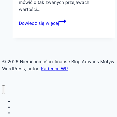
mówić o tak zwanych przejawach
wartości…
Wycena
Dowiedz się więcej
nieruchomości
w
podejściu
dochodowym.
Osiem
© 2026 Nieruchomości i finanse Blog Adwans Motyw
definicji
WordPress, autor:
Kadence WP
wartości
biuro nieruchomości
porady finansowe
mieszkania